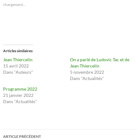
p
p
chargement…
o
o
u
u
r
r
p
p
a
a
r
r
t
t
a
a
g
g
e
e
r
r
s
s
Articles similaires
u
u
r
r
Jean Thiercelin
On a parlé de Ludovic Tac et de
T
F
15 avril 2022
Jean Thiercelin
w
a
i
c
Dans "Auteurs"
5 novembre 2022
t
e
Dans "Actualités"
t
b
e
o
r
o
Programme 2022
(
k
21 janvier 2022
o
(
u
o
Dans "Actualités"
v
u
r
v
e
r
d
e
a
d
n
a
s
n
Navigation
u
s
n
u
ARTICLE PRÉCÉDENT