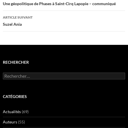
e
n
des
Une géopolitique de Phases à Saint-Cirq Lapopie – communiqué
n
e
o
n
u
o
articles
v
u
ARTICLE SUIVANT
e
v
l
e
Suzel Ania
l
l
e
l
f
e
e
f
n
e
ê
n
t
ê
r
t
e
r
)
e
RECHERCHER
)
Rechercher :
CATÉGORIES
Actualités
(69)
Auteurs
(55)