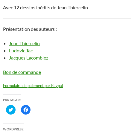
Avec 12 dessins inédits de Jean Thiercelin
Présentation des auteurs :
Jean Thiercelin
Ludovic Tac
Jacques Lacomblez
Bon de commande
Formulaire de paiement par Paypal
PARTAGER :
C
C
l
l
i
i
q
q
u
u
e
e
WORDPRESS:
z
z