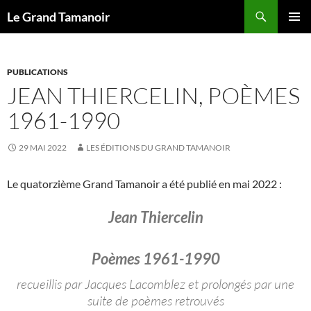
Recherche
Le Grand Tamanoir
ALLER
MENU
AU
PRINCI
CONTENU
PUBLICATIONS
JEAN THIERCELIN, POÈMES
1961-1990
29 MAI 2022
LES ÉDITIONS DU GRAND TAMANOIR
Le quatorzième Grand Tamanoir a été publié en mai 2022 :
Jean Thiercelin
Poèmes 1961-1990
recueillis par Jacques Lacomblez et prolongés par une
suite de poèmes retrouvés