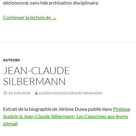
décloisonné, sans hiérarchisation disciplinaire.
Jérôme Duwa
Continuer la lecture de
→
AUTEURS
JEAN-CLAUDE
SILBERMANN
18 JUIN 2019
LES ÉDITIONS DU GRAND TAMANOIR
Extrait de la biographie de Jérôme Duwa publié dans
Philippe
Audoin & Jean-Claude Silbermann, Les Capucines aux lèvres
d’émail