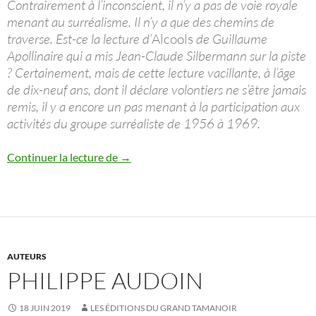
Contrairement à l’inconscient, il n’y a pas de voie royale
menant au surréalisme. Il n’y a que des chemins de
traverse. Est-ce la lecture d’
Alcools
de Guillaume
Apollinaire qui a mis Jean-Claude Silbermann sur la piste
? Certainement, mais de cette lecture vacillante, à l’âge
de dix-neuf ans, dont il déclare volontiers ne s’être jamais
remis, il y a encore un pas menant à la participation aux
activités du groupe surréaliste de 1956 à 1969.
Jean-Claude Silbermann
Continuer la lecture de
→
AUTEURS
PHILIPPE AUDOIN
18 JUIN 2019
LES ÉDITIONS DU GRAND TAMANOIR