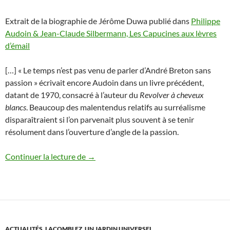
Extrait de la biographie de Jérôme Duwa publié dans
Philippe
Audoin & Jean-Claude Silbermann, Les Capucines aux lèvres
d’émail
[…] « Le temps n’est pas venu de parler d’André Breton sans
passion » écrivait encore Audoin dans un livre précédent,
datant de 1970, consacré à l’auteur du
Revolver à cheveux
blancs
. Beaucoup des malentendus relatifs au surréalisme
disparaîtraient si l’on parvenait plus souvent à se tenir
résolument dans l’ouverture d’angle de la passion.
Philippe Audoin
Continuer la lecture de
→
ACTUALITÉS
,
LACOMBLEZ, UN JARDIN UNIVERSEL