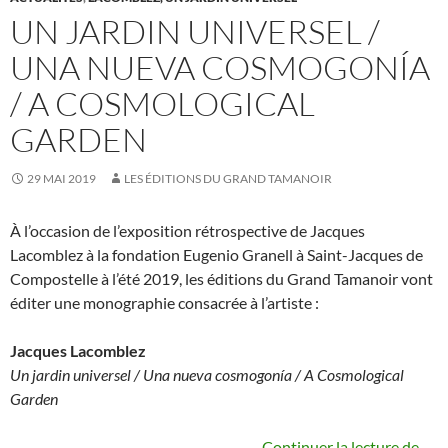
UN JARDIN UNIVERSEL /
UNA NUEVA COSMOGONÍA
/ A COSMOLOGICAL
GARDEN
29 MAI 2019
LES ÉDITIONS DU GRAND TAMANOIR
À l’occasion de l’exposition rétrospective de Jacques
Lacomblez à la fondation Eugenio Granell à Saint-Jacques de
Compostelle à l’été 2019, les éditions du Grand Tamanoir vont
éditer une monographie consacrée à l’artiste :
Jacques Lacomblez
Un jardin universel / Una nueva cosmogonía / A Cosmological
Garden
Un 
Continuer la lecture de
→