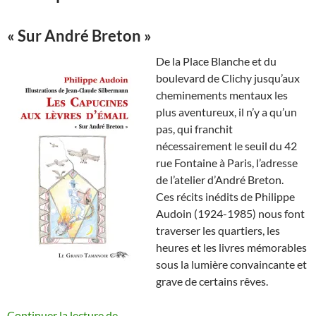
« Sur André Breton »
De la Place Blanche et du
boulevard de Clichy jusqu’aux
cheminements mentaux les
plus aventureux, il n’y a qu’un
pas, qui franchit
nécessairement le seuil du 42
rue Fontaine à Paris, l’adresse
de l’atelier d’André Breton.
Ces récits inédits de Philippe
Audoin (1924-1985) nous font
traverser les quartiers, les
heures et les livres mémorables
sous la lumière convaincante et
grave de certains rêves.
Les Capucines aux lèvres d’émail publié
Continuer la lecture de
→