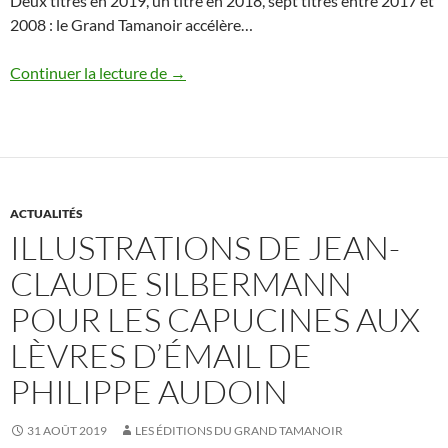
Deux titres en 2019, un titre en 2018, sept titres entre 2017 et
2008 : le Grand Tamanoir accélère…
Catalogue 2019
Continuer la lecture de
→
ACTUALITÉS
ILLUSTRATIONS DE JEAN-
CLAUDE SILBERMANN
POUR LES CAPUCINES AUX
LÈVRES D’ÉMAIL DE
PHILIPPE AUDOIN
31 AOÛT 2019
LES ÉDITIONS DU GRAND TAMANOIR