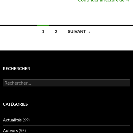
Navigation
1
2
SUIVANT →
des
articles
RECHERCHER
Rechercher :
CATÉGORIES
Actualités
(69)
Auteurs
(55)