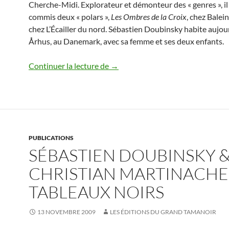
Cherche-Midi. Explorateur et démonteur des « genres », il 
commis deux « polars »,
Les Ombres de la Croix
, chez Balei
chez L’Écailler du nord. Sébastien Doubinsky habite aujou
Århus, au Danemark, avec sa femme et ses deux enfants.
Sébastien Doubinski
Continuer la lecture de
→
PUBLICATIONS
SÉBASTIEN DOUBINSKY 
CHRISTIAN MARTINACHE
TABLEAUX NOIRS
13 NOVEMBRE 2009
LES ÉDITIONS DU GRAND TAMANOIR