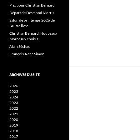
Prix pour Christian Bernard
Départ de Desmond Morris
Salon de printemps 2026 de
l’Autre livre
Christian Bernard, Nouveaux
Morceaux choisis
Alain Séchas
François-René Simon
ARCHIVES DU SITE
2026
2025
2024
2023
2022
2021
2020
2019
2018
2017