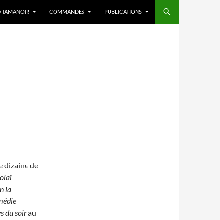
D TAMANOIR
COMMANDES
PUBLICATIONS
e dizaine de
olaï
n la
médie
es du
soir
au