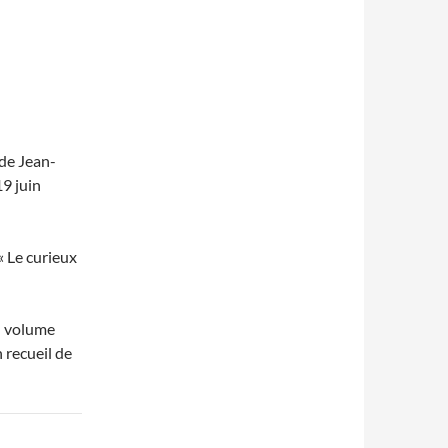
 de Jean-
19 juin
« Le curieux
d volume
n recueil de