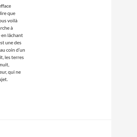
efface
dire que
ous voilà
rche à
e en lâchant
est une des
au coin d’un
t, les terres
nuit,
eur, qui ne
jet.
Christian Martinache, Tableaux Noirs