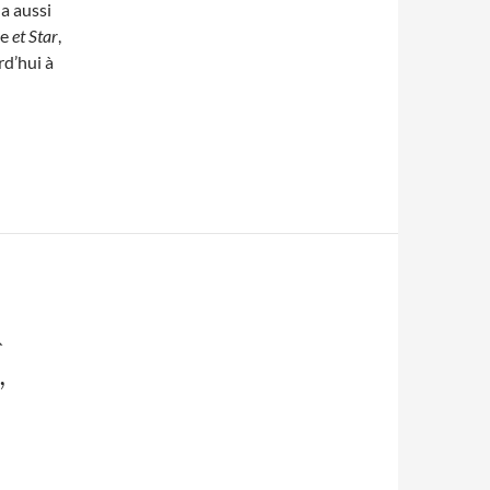
a aussi
ne
et
Star
,
rd’hui à
&
,