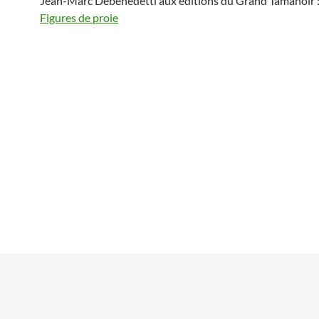
Jean-Marc Debenedetti aux éditions du Grand Tamanoir 
Figures de proie