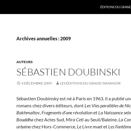
ALLER AU CONTENU
ÉDITIONS DU GRAN
Archives annuelles : 2009
AUTEURS
SÉBASTIEN DOUBINSKI
4 DÉCEMBRE 2009
LES ÉDITIONS DU GRAND TAMANOIR
Sébastien Doubinsky est né à Paris en 1963. Il a publié un
romans chez divers éditeurs, dont
Les Vies parallèles de Nic
Bakhmaltov
,
Fragments d’une révolution
et
La Naissance selo
Bouddha
chez Actes Sud,
Mira Ceti
au Seuil/Baleine,
La Co
urbaine
chez Hors-Commerce,
Le Livre muet
et
Les Fantôm