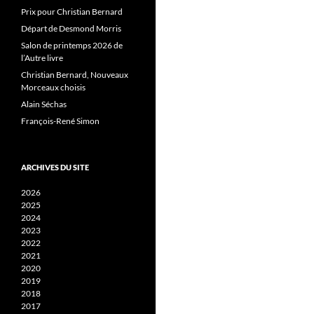
Prix pour Christian Bernard
Départ de Desmond Morris
Salon de printemps 2026 de
l’Autre livre
Christian Bernard, Nouveaux
Morceaux choisis
Alain Séchas
François-René Simon
ARCHIVES DU SITE
2026
2025
2024
2023
2022
2021
2020
2019
2018
2017