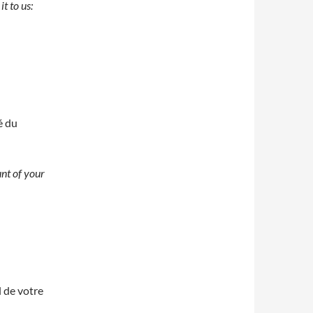
t to us:
é du
nt of your
 de votre