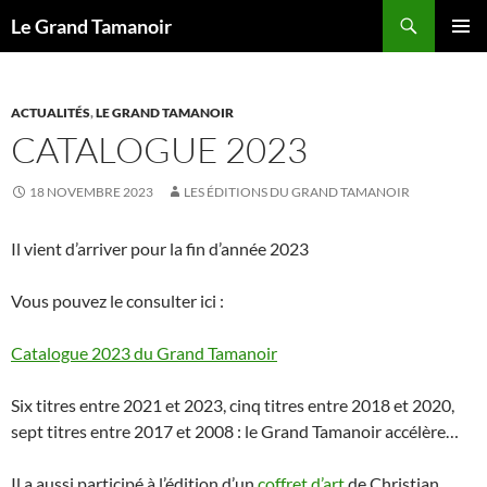
Recherche
Le Grand Tamanoir
ALLER
MENU
AU
PRINCI
CONTENU
ACTUALITÉS
,
LE GRAND TAMANOIR
CATALOGUE 2023
18 NOVEMBRE 2023
LES ÉDITIONS DU GRAND TAMANOIR
Il vient d’arriver pour la fin d’année 2023
Vous pouvez le consulter ici :
Catalogue 2023 du Grand Tamanoir
Six titres entre 2021 et 2023, cinq titres entre 2018 et 2020,
sept titres entre 2017 et 2008 : le Grand Tamanoir accélère…
Il a aussi participé à l’édition d’un
coffret d’art
de Christian