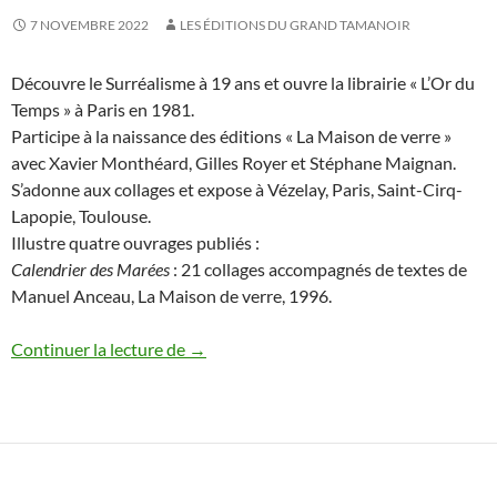
7 NOVEMBRE 2022
LES ÉDITIONS DU GRAND TAMANOIR
Découvre le Surréalisme à 19 ans et ouvre la librairie « L’Or du
Temps » à Paris en 1981.
Participe à la naissance des éditions « La Maison de verre »
avec Xavier Monthéard, Gilles Royer et Stéphane Maignan.
S’adonne aux collages et expose à Vézelay, Paris, Saint-Cirq-
Lapopie, Toulouse.
Illustre quatre ouvrages publiés :
Calendrier des Marées
: 21 collages accompagnés de textes de
Manuel Anceau, La Maison de verre, 1996.
Pierre Rojanski
Continuer la lecture de
→