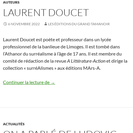
AUTEURS
LAURENT DOUCET
6 NOVEMBRE 2022
LES ÉDITIONS DU GRAND TAMANOIR
Laurent Doucet est poète et professeur dans un lycée
professionnel de la banlieue de Limoges. Il est tombé dans
l’Athanor du surréalisme à l’âge de 17 ans. Il est membre du
comité de rédaction de la revue
A Littérature-Action
et dirige la
collection « surréAlismes » aux éditions MArs-A.
Laurent Doucet
Continuer la lecture de
→
ACTUALITÉS