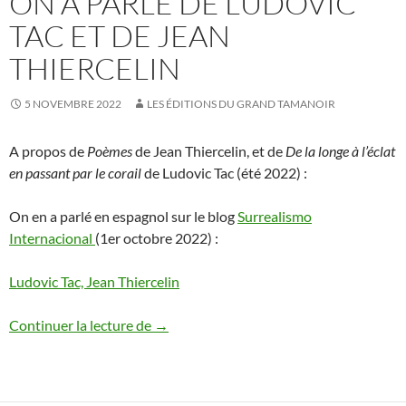
ON A PARLÉ DE LUDOVIC
TAC ET DE JEAN
THIERCELIN
5 NOVEMBRE 2022
LES ÉDITIONS DU GRAND TAMANOIR
A propos de
Poèmes
de Jean Thiercelin, et de
De la longe à l’éclat
en passant par le corail
de Ludovic Tac (été 2022) :
On en a parlé en espagnol sur le blog
Surrealismo
Internacional
(1er octobre 2022) :
Ludovic Tac, Jean Thiercelin
On a parlé de Ludovic Tac et de Jean Thie
Continuer la lecture de
→