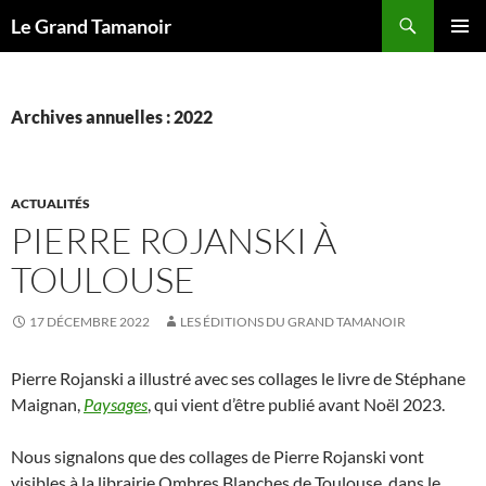
Recherche
Le Grand Tamanoir
ALLER
MENU
AU
PRINCI
CONTENU
Archives annuelles : 2022
ACTUALITÉS
PIERRE ROJANSKI À
TOULOUSE
17 DÉCEMBRE 2022
LES ÉDITIONS DU GRAND TAMANOIR
Pierre Rojanski a illustré avec ses collages le livre de Stéphane
Maignan,
Paysages
, qui vient d’être publié avant Noël 2023.
Nous signalons que des collages de Pierre Rojanski vont
visibles à la librairie Ombres Blanches de Toulouse, dans le