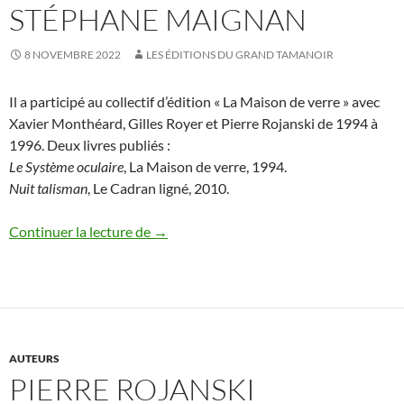
STÉPHANE MAIGNAN
8 NOVEMBRE 2022
LES ÉDITIONS DU GRAND TAMANOIR
Il a participé au collectif d’édition « La Maison de verre » avec
Xavier Monthéard, Gilles Royer et Pierre Rojanski de 1994 à
1996. Deux livres publiés :
Le Système oculaire
, La Maison de verre, 1994.
Nuit talisman
, Le Cadran ligné, 2010.
Stéphane Maignan
Continuer la lecture de
→
AUTEURS
PIERRE ROJANSKI