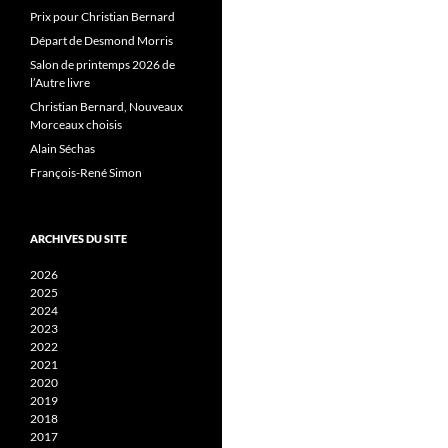
Prix pour Christian Bernard
Départ de Desmond Morris
Salon de printemps 2026 de
l’Autre livre
Christian Bernard, Nouveaux
Morceaux choisis
Alain Séchas
François-René Simon
ARCHIVES DU SITE
2026
2025
2024
2023
2022
2021
2020
2019
2018
2017