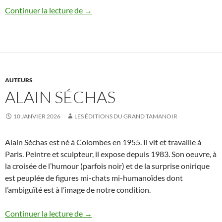
Christian Bernard, Nouveaux Morceaux c
Continuer la lecture de
→
AUTEURS
ALAIN SÉCHAS
10 JANVIER 2026
LES ÉDITIONS DU GRAND TAMANOIR
Alain Séchas est né à Colombes en 1955. Il vit et travaille à
Paris. Peintre et sculpteur, il expose depuis 1983. Son oeuvre, à
la croisée de l’humour (parfois noir) et de la surprise onirique
est peuplée de figures mi-chats mi-humanoïdes dont
l’ambiguïté est à l’image de notre condition.
Alain Séchas
Continuer la lecture de
→