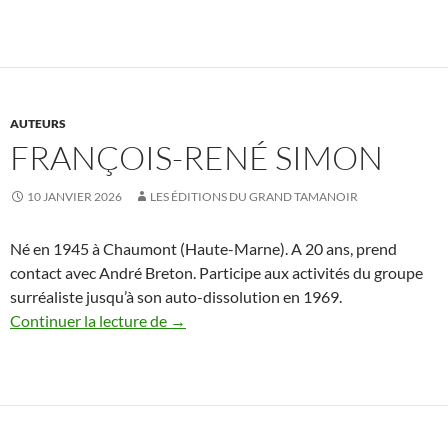
AUTEURS
FRANÇOIS-RENÉ SIMON
10 JANVIER 2026
LES ÉDITIONS DU GRAND TAMANOIR
Né en 1945 à Chaumont (Haute-Marne). A 20 ans, prend
contact avec André Breton. Participe aux activités du groupe
surréaliste jusqu’à son auto-dissolution en 1969.
François-René Simon
Continuer la lecture de
→