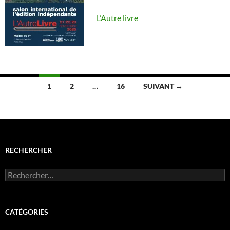
L’Autre livre
Navigation
1
2
…
16
SUIVANT →
des
articles
RECHERCHER
Rechercher :
CATÉGORIES