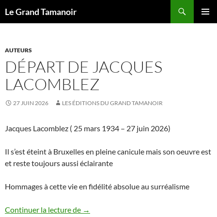
Recherche
Le Grand Tamanoir
ALLER
MENU
AU
PRINCI
CONTENU
AUTEURS
DÉPART DE JACQUES
LACOMBLEZ
27 JUIN 2026
LES ÉDITIONS DU GRAND TAMANOIR
Jacques Lacomblez ( 25 mars 1934 – 27 juin 2026)
Il s’est éteint à Bruxelles en pleine canicule mais son oeuvre est
et reste toujours aussi éclairante
Hommages à cette vie en fidélité absolue au surréalisme
Départ de Jacques Lacomblez
Continuer la lecture de
→