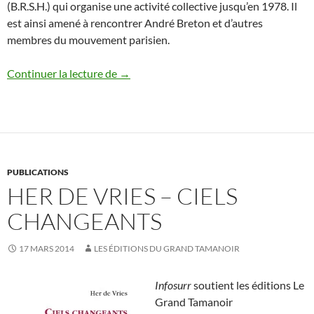
(B.R.S.H.) qui organise une activité collective jusqu’en 1978. Il
est ainsi amené à rencontrer André Breton et d’autres
membres du mouvement parisien.
Her de Vries
Continuer la lecture de
→
PUBLICATIONS
HER DE VRIES – CIELS
CHANGEANTS
17 MARS 2014
LES ÉDITIONS DU GRAND TAMANOIR
Infosurr
soutient les éditions Le
Grand Tamanoir