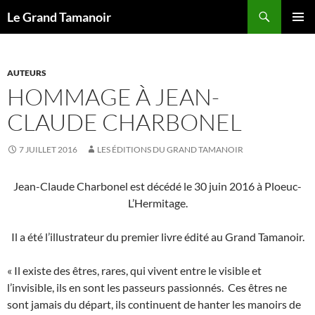
Recherche
Le Grand Tamanoir
ALLER
MENU
AU
PRINCI
CONTENU
AUTEURS
HOMMAGE À JEAN-
CLAUDE CHARBONEL
7 JUILLET 2016
LES ÉDITIONS DU GRAND TAMANOIR
Jean-Claude Charbonel est décédé le 30 juin 2016 à Ploeuc-
L’Hermitage.
Il a été l’illustrateur du premier livre édité au Grand Tamanoir.
« Il existe des êtres, rares, qui vivent entre le visible et
l’invisible, ils en sont les passeurs passionnés. Ces êtres ne
sont jamais du départ, ils continuent de hanter les manoirs de