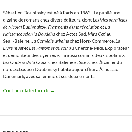
Sébastien Doubinsky est né à Paris en 1963. Il a publié une
dizaine de romans chez divers éditeurs, dont
Les Vies parallèles
de Nicolaï
Bakhmaltov
,
Fragments d’une révolution
et
La
Naissance selon la
Bouddha
chez Actes Sud,
Mira Ceti
au
Seuil/Baleine,
La Comédie
urbaine
chez Hors-Commerce,
Le
Livre muet
et
Les Fantômes du
soir
au Cherche-Midi. Explorateur
et démonteur des « genres », il a aussi commis deux « polars »,
Les Ombres de la Croix
, chez Baleine
et
Star
, chez L’Écailler du
nord. Sébastien Doubinsky habite aujourd’hui à Århus, au
Danemark, avec sa femme et ses deux enfants.
Sébastien Doubinski
Continuer la lecture de
→
PUBLICATIONS