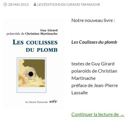
28 MAI 2015
LES ÉDITIONS DU GRAND TAMANOIR
Notre nouveau livre :
Les Coulisses du plomb
textes de Guy Girard
polaroïds de Christian
Martinache
préface de Jean-Pierre
Lassalle
Guy Gir
Continuer la lecture de
→