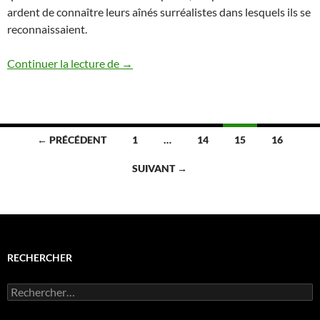
ardent de connaître leurs aînés surréalistes dans lesquels ils se
reconnaissaient.
Jean Bazin & Jean-Marc Debenedetti
Continuer la lecture de
→
Navigation
← PRÉCÉDENT
1
…
14
15
16
des
SUIVANT →
articles
RECHERCHER
Rechercher :