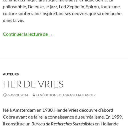
philosophie, Deleuze, le jazz, Led Zeppelin, Spirou, toute une
culture souterraine inspire tant ses oeuvres que sa démarche
dans la vie.
Christian Martinache
Continuer la lecture de
→
AUTEURS
HER DE VRIES
6 AVRIL 2014
LES ÉDITIONS DU GRAND TAMANOIR
Né à Amsterdam en 1930, Her de Vries découvre d’abord
Cobra avant de faire la connaissance du surréalisme. En 1959,
il constitue un
Bureau de Recherches Surréalistes
en Hollande