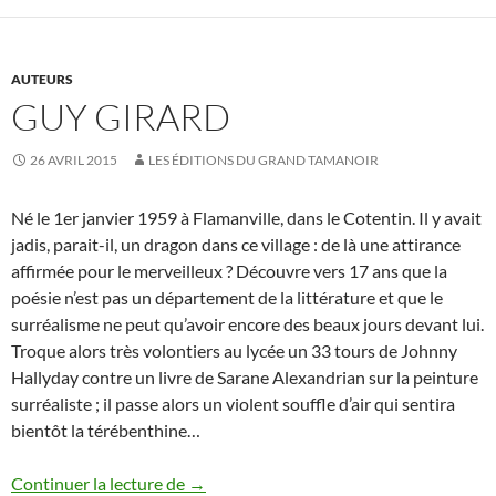
AUTEURS
GUY GIRARD
26 AVRIL 2015
LES ÉDITIONS DU GRAND TAMANOIR
Né le 1er janvier 1959 à Flamanville, dans le Cotentin. Il y avait
jadis, parait-il, un dragon dans ce village : de là une attirance
affirmée pour le merveilleux ? Découvre vers 17 ans que la
poésie n’est pas un département de la littérature et que le
surréalisme ne peut qu’avoir encore des beaux jours devant lui.
Troque alors très volontiers au lycée un 33 tours de Johnny
Hallyday contre un livre de Sarane Alexandrian sur la peinture
surréaliste ; il passe alors un violent souffle d’air qui sentira
bientôt la térébenthine…
Guy Girard
Continuer la lecture de
→