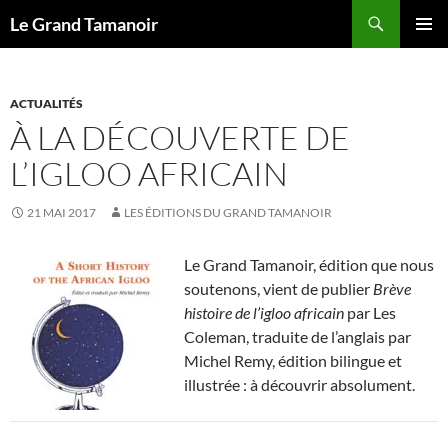
Recherche
Le Grand Tamanoir
ALLER
MENU
AU
PRINCI
CONTENU
ACTUALITÉS
À LA DÉCOUVERTE DE
L’IGLOO AFRICAIN
21 MAI 2017
LES ÉDITIONS DU GRAND TAMANOIR
Le Grand Tamanoir, édition que nous
soutenons, vient de publier
Brève
histoire de l’igloo africain
par Les
Coleman, traduite de l’anglais par
Michel Remy, édition bilingue et
illustrée : à découvrir absolument.