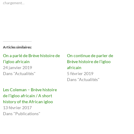
p
p
chargement…
o
o
u
u
r
r
p
p
a
a
r
r
t
t
a
a
g
g
e
e
r
r
s
s
Articles similaires
u
u
r
r
On a parlé de Brève histoire de
On continue de parler de
T
F
l’igloo africain
Brève histoire de l’igloo
w
a
i
c
24 janvier 2019
africain
t
e
Dans "Actualités"
5 février 2019
t
b
e
o
Dans "Actualités"
r
o
(
k
Les Coleman – Brève histoire
o
(
u
o
de l’igloo africain / A short
v
u
history of the African igloo
r
v
e
r
13 février 2017
d
e
a
d
Dans "Publications"
n
a
s
n
u
s
n
u
e
n