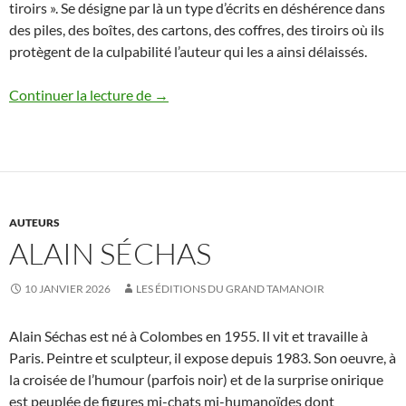
tiroirs ». Se désigne par là un type d’écrits en déshérence dans
des piles, des boîtes, des cartons, des coffres, des tiroirs où ils
protègent de la culpabilité l’auteur qui les a ainsi délaissés.
Christian Bernard, Nouveaux Morceaux c
Continuer la lecture de
→
AUTEURS
ALAIN SÉCHAS
10 JANVIER 2026
LES ÉDITIONS DU GRAND TAMANOIR
Alain Séchas est né à Colombes en 1955. Il vit et travaille à
Paris. Peintre et sculpteur, il expose depuis 1983. Son oeuvre, à
la croisée de l’humour (parfois noir) et de la surprise onirique
est peuplée de figures mi-chats mi-humanoïdes dont