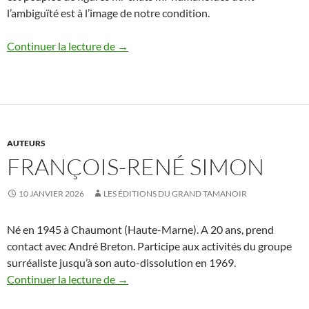
l’ambiguïté est à l’image de notre condition.
Alain Séchas
Continuer la lecture de
→
AUTEURS
FRANÇOIS-RENÉ SIMON
10 JANVIER 2026
LES ÉDITIONS DU GRAND TAMANOIR
Né en 1945 à Chaumont (Haute-Marne). A 20 ans, prend
contact avec André Breton. Participe aux activités du groupe
surréaliste jusqu’à son auto-dissolution en 1969.
François-René Simon
Continuer la lecture de
→