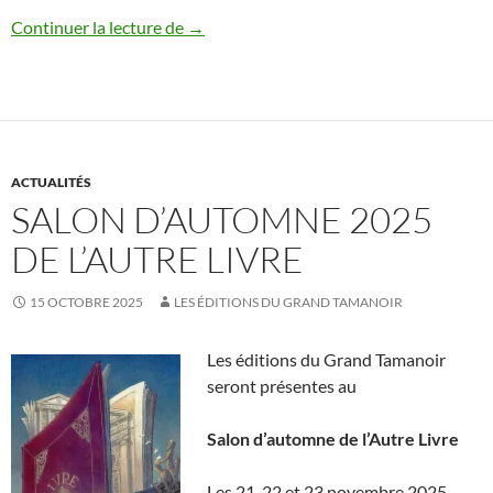
Les éditions du Grand Tamanoir distribuée
Continuer la lecture de
→
ACTUALITÉS
SALON D’AUTOMNE 2025
DE L’AUTRE LIVRE
15 OCTOBRE 2025
LES ÉDITIONS DU GRAND TAMANOIR
Les éditions du Grand Tamanoir
seront présentes au
Salon d’automne de l’Autre Livre
Les 21, 22 et 23 novembre 2025