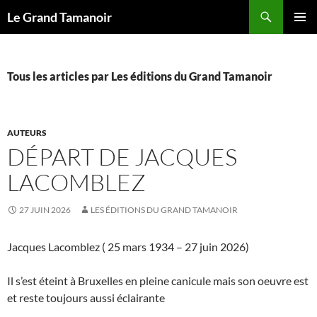
Recherche
Le Grand Tamanoir
ALLER
MENU
AU
PRINCI
CONTENU
Tous les articles par Les éditions du Grand Tamanoir
AUTEURS
DÉPART DE JACQUES
LACOMBLEZ
27 JUIN 2026
LES ÉDITIONS DU GRAND TAMANOIR
Jacques Lacomblez ( 25 mars 1934 – 27 juin 2026)
Il s’est éteint à Bruxelles en pleine canicule mais son oeuvre est
et reste toujours aussi éclairante