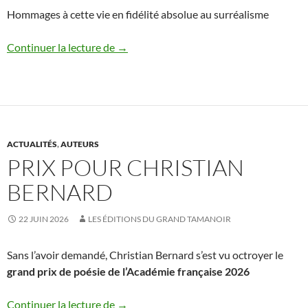
Hommages à cette vie en fidélité absolue au surréalisme
Départ de Jacques Lacomblez
Continuer la lecture de
→
ACTUALITÉS
,
AUTEURS
PRIX POUR CHRISTIAN
BERNARD
22 JUIN 2026
LES ÉDITIONS DU GRAND TAMANOIR
Sans l’avoir demandé, Christian Bernard s’est vu octroyer le
grand prix de poésie de l’Académie française 2026
Prix pour Christian Bernard
Continuer la lecture de
→