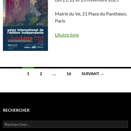
Mairie du Ve, 21 Place du Panthéon,
Paris
L’Autre livre
Navigation
1
2
…
16
SUIVANT →
des
articles
RECHERCHER
Rechercher :