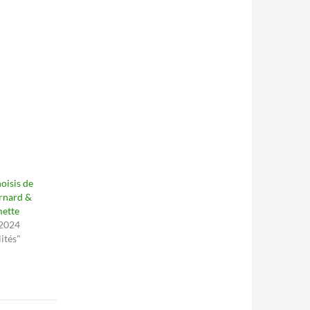
oisis de
rnard &
mette
 2024
ités"