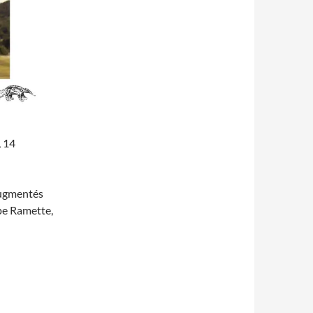
, 14
 augmentés
pe Ramette,