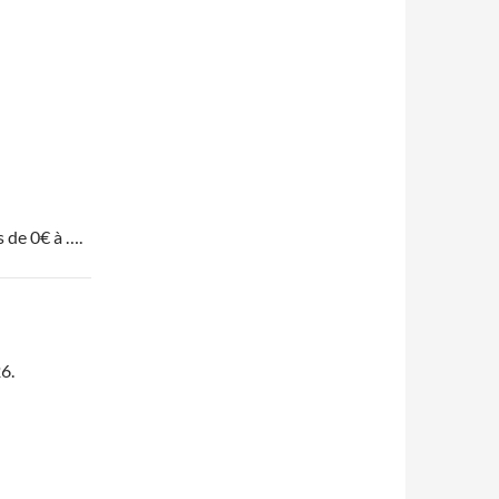
is de 0€ à ….
6.