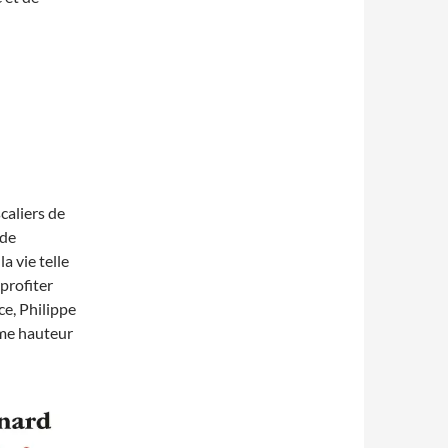
scaliers de
 de
a vie telle
 profiter
e, Philippe
ême hauteur