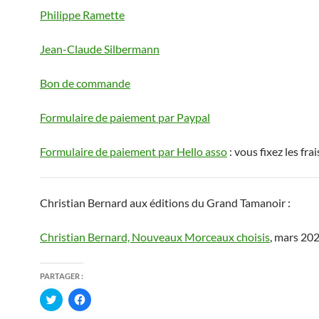
Philippe Ramette
Jean-Claude Silbermann
B
on de commande
Formulaire de paiement par Paypal
Formulaire de paiement par Hello asso
: vous fixez les fra
Christian Bernard aux éditions du Grand Tamanoir :
Christian Bernard, Nouveaux Morceaux choisis
, mars 202
PARTAGER :
C
C
l
l
i
i