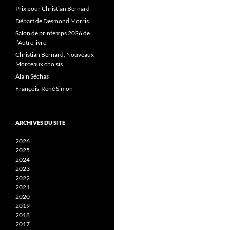
Prix pour Christian Bernard
Départ de Desmond Morris
Salon de printemps 2026 de
l’Autre livre
Christian Bernard, Nouveaux
Morceaux choisis
Alain Séchas
François-René Simon
ARCHIVES DU SITE
2026
2025
2024
2023
2022
2021
2020
2019
2018
2017