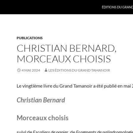
ALLER AU CONTENU
ÉDITIONS DU GRAN
PUBLICATIONS
CHRISTIAN BERNARD,
MORCEAUX CHOISIS
4 MAI 2024
LES ÉDITIONS DU GRAND TAMANOIR
Le vingtième livre du Grand Tamanoir a été publié en mai 
Christian Bernard
Morceaux choisis
suivi de
Escaliers de papier
, de
Fragments de palindromologi