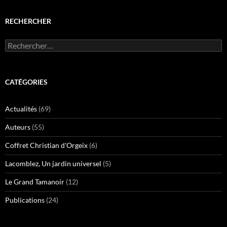
e
r
)
e
)
RECHERCHER
Rechercher :
CATÉGORIES
Actualités
(69)
Auteurs
(55)
Coffret Christian d'Orgeix
(6)
Lacomblez, Un jardin universel
(5)
Le Grand Tamanoir
(12)
Publications
(24)