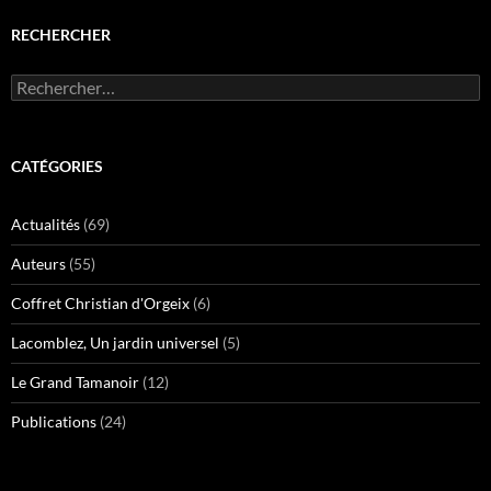
e
r
)
e
RECHERCHER
)
Rechercher :
CATÉGORIES
Actualités
(69)
Auteurs
(55)
Coffret Christian d'Orgeix
(6)
Lacomblez, Un jardin universel
(5)
Le Grand Tamanoir
(12)
Publications
(24)