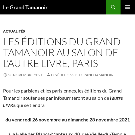
Recherche
Le Grand Tamanoir
ALLER
MENU
AU
PRINCI
CONTENU
ACTUALITÉS
LES ÉDITIONS DU GRAND
TAMANOIR AU SALON DE
L’AUTRE LIVRE, PARIS
23 NOVEMBRE 2021
LES ÉDITIONS DU GRAND TAMANOIR
Pour les parisiens et les parisiennes, les éditions du Grand
Tamanoir soutenues par Infosurr seront au salon de
l’autre
LIVRE
qui se tiendra
du vendredi 26 novembre au dimanche 28 novembre 2021
à la Halle des Blancs-Manteaux, 48, rue Vieille-du-Temple,