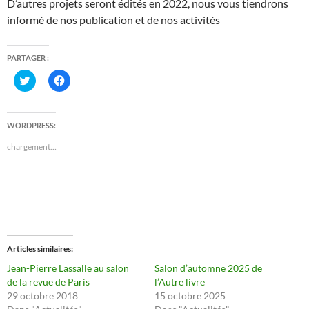
D’autres projets seront édités en 2022, nous vous tiendrons
informé de nos publication et de nos activités
PARTAGER :
C
C
l
l
i
i
q
q
u
u
e
e
WORDPRESS:
z
z
p
p
chargement…
o
o
u
u
r
r
p
p
a
a
r
r
t
t
a
a
g
g
e
e
r
r
s
s
Articles similaires
u
u
r
r
Jean-Pierre Lassalle au salon
Salon d’automne 2025 de
T
F
de la revue de Paris
l’Autre livre
w
a
i
c
29 octobre 2018
15 octobre 2025
t
e