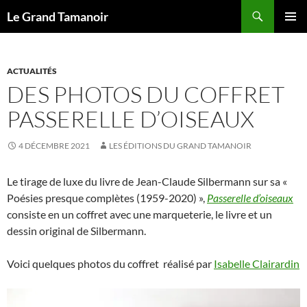
Recherche
Le Grand Tamanoir
ALLER
MENU
AU
PRINCI
CONTENU
ACTUALITÉS
DES PHOTOS DU COFFRET
PASSERELLE D’OISEAUX
4 DÉCEMBRE 2021
LES ÉDITIONS DU GRAND TAMANOIR
Le tirage de luxe du livre de Jean-Claude Silbermann sur sa «
Poésies presque complètes (1959-2020) »,
Passerelle d’oiseaux
consiste en un coffret avec une marqueterie, le livre et un
dessin original de Silbermann.
Voici quelques photos du coffret réalisé par
Isabelle Clairardin