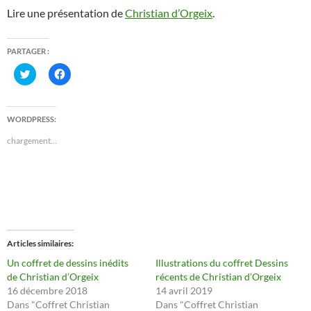
Lire une présentation de
Christian d’Orgeix
.
PARTAGER :
C
C
l
l
i
i
q
q
u
u
e
e
WORDPRESS:
z
z
p
p
chargement…
o
o
u
u
r
r
p
p
a
a
r
r
t
t
a
a
g
g
e
e
r
r
s
s
Articles similaires
u
u
r
r
Un coffret de dessins inédits
Illustrations du coffret Dessins
T
F
de Christian d’Orgeix
récents de Christian d’Orgeix
w
a
i
c
16 décembre 2018
14 avril 2019
t
e
Dans "Coffret Christian
Dans "Coffret Christian
t
b