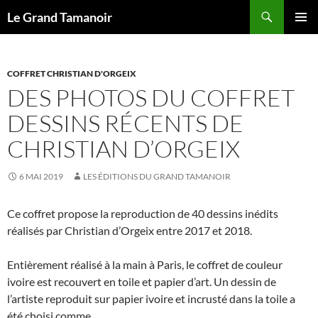
Recherche
Le Grand Tamanoir
ALLER
MENU
AU
PRINCI
CONTENU
COFFRET CHRISTIAN D'ORGEIX
DES PHOTOS DU COFFRET
DESSINS RÉCENTS DE
CHRISTIAN D’ORGEIX
6 MAI 2019
LES ÉDITIONS DU GRAND TAMANOIR
Ce coffret propose la reproduction de 40 dessins inédits
réalisés par Christian d’Orgeix entre 2017 et 2018.
Entièrement réalisé à la main à Paris, le coffret de couleur
ivoire est recouvert en toile et papier d’art. Un dessin de
l’artiste reproduit sur papier ivoire et incrusté dans la toile a
été choisi comme