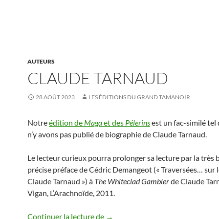
AUTEURS
CLAUDE TARNAUD
28 AOÛT 2023
LES ÉDITIONS DU GRAND TAMANOIR
Notre
édition de
Maga
et des
Pélerins
est un fac-similé tel
n’y avons pas publié de biographie de Claude Tarnaud.
Le lecteur curieux pourra prolonger sa lecture par la très b
précise préface de
Cédric Demangeot (« Traversées… sur l
Claude Tarnaud ») à
The Whiteclad Gambler
de Claude Tarn
Vigan, L’Arachnoïde, 2011.
Claude Tarnaud
Continuer la lecture de
→