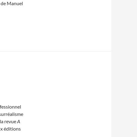
s de Manuel
fessionnel
 surréalisme
 la revue
A
ux éditions