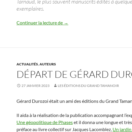
Tarnaud, le plus souvent manuscrits édités à quelqu
exemplaires.
Henriette de Champrel
Continuer la lecture de
→
ACTUALITÉS
,
AUTEURS
DÉPART DE GÉRARD DUR
27 JANVIER 2023
LES ÉDITIONS DU GRAND TAMANOIR
Gérard Durozoi était un ami des éditions du Grand Taman
Il aida à la réalisation de la publication accompagnant l’e
Une géopolitique de Phases
et il donna une longue et très
préface au livre collectif sur Jacques Lacomblez,
Un jardin