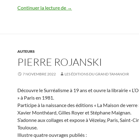
Stéphane Maignan
Continuer la lecture de
→
AUTEURS
PIERRE ROJANSKI
7 NOVEMBRE 2022
LES ÉDITIONS DU GRAND TAMANOIR
Découvre le Surréalisme à 19 ans et ouvre la librairie « L’
» à Paris en 1981.
Participe à la naissance des éditions « La Maison de verre 
Xavier Monthéard, Gilles Royer et Stéphane Maignan.
S’adonne aux collages et expose à Vézelay, Paris, Saint-Ci
Toulouse.
Illustre quatre ouvrages publiés :