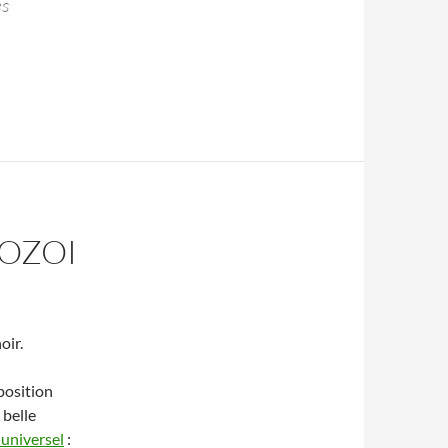
es
OZOI
oir.
xposition
 belle
 universel
: