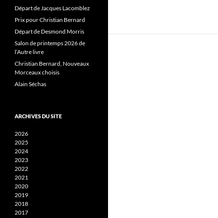
Départ de Jacques Lacomblez
Prix pour Christian Bernard
Départ de Desmond Morris
Salon de printemps 2026 de
l’Autre livre
Christian Bernard, Nouveaux
Morceaux choisis
Alain Séchas
ARCHIVES DU SITE
2026
2025
2024
2023
2022
2021
2020
2019
2018
2017