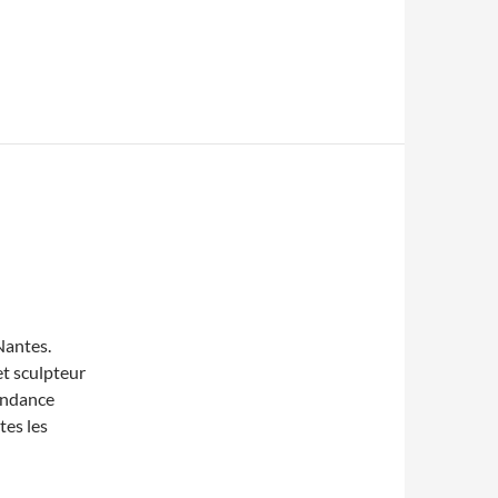
Nantes.
et sculpteur
pendance
tes les