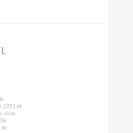
EL
le
en 1951 et
y vivra
lle
s de