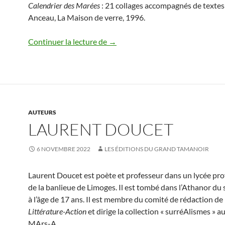
Calendrier des Marées
: 21 collages accompagnés de texte
Anceau, La Maison de verre, 1996.
Pierre Rojanski
Continuer la lecture de
→
AUTEURS
LAURENT DOUCET
6 NOVEMBRE 2022
LES ÉDITIONS DU GRAND TAMANOIR
Laurent Doucet est poète et professeur dans un lycée pro
de la banlieue de Limoges. Il est tombé dans l’Athanor du
à l’âge de 17 ans. Il est membre du comité de rédaction de
Littérature-Action
et dirige la collection « surréAlismes » a
MArs-A.