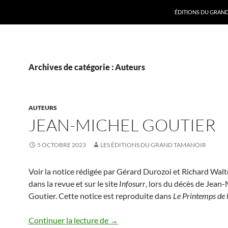
ALLER AU CONTENU
ÉDITIONS DU GRAN
Archives de catégorie : Auteurs
AUTEURS
JEAN-MICHEL GOUTIER
5 OCTOBRE 2023
LES ÉDITIONS DU GRAND TAMANOIR
Voir la notice rédigée par Gérard Durozoi et Richard Walt
dans la revue et sur le site
Infosurr
, lors du décès de Jean
Goutier. Cette notice est reproduite dans
Le Printemps de l
Jean-Michel Goutier
Continuer la lecture de
→