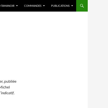
D TAMANOIR
COMMANDES
PUBLICATIONS
er, publiée
-Michel
’indicatif
.