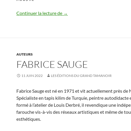
Laurent Doucet
Continuer la lecture de
→
AUTEURS
FABRICE SAUGE
11 JUIN 2022
LES ÉDITIONS DU GRAND TAMANOIR
Fabrice Sauge est né en 1971 et vit actuellement près de 
Spécialiste en tapis kilim de Turquie, peintre autodidacte 
formé à l’atelier de Louis Derbré, il revendique une indé
farouche vis-à-vis des réseaux artistiques et même de tou
esthétiques.