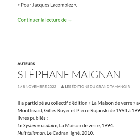
« Pour Jacques Lacomblez ».
Départ de Gérard Durozoi
Continuer la lecture de
→
AUTEURS
STÉPHANE MAIGNAN
8 NOVEMBRE 2022
LES ÉDITIONS DU GRAND TAMANOIR
Il a participé au collectif d’édition « La Maison de verre » 
Monthéard, Gilles Royer et Pierre Rojanski de 1994 à 19
livres publiés :
Le Système oculaire
, La Maison de verre, 1994.
Nuit talisman
, Le Cadran ligné, 2010.