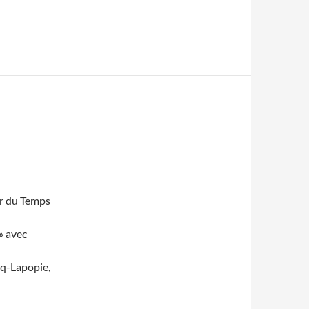
Or du Temps
» avec
rq-Lapopie,