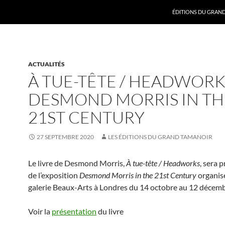
ALLER AU CONTENU
ÉDITIONS DU GRAN
ACTUALITÉS
À TUE-TÊTE / HEADWORK
DESMOND MORRIS IN TH
21ST CENTURY
27 SEPTEMBRE 2020
LES ÉDITIONS DU GRAND TAMANOIR
Le livre de Desmond Morris,
À tue-tête / Headworks
, sera 
de l’exposition
Desmond Morris in the 21st Century
organisé
galerie Beaux-Arts à Londres du 14 octobre au 12 décem
Voir la
présentation
du livre