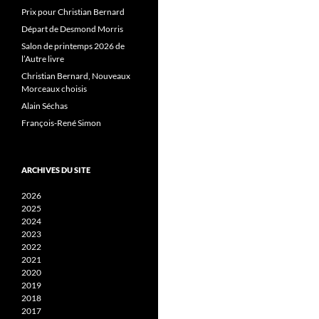
Prix pour Christian Bernard
Départ de Desmond Morris
Salon de printemps 2026 de
l’Autre livre
Christian Bernard, Nouveaux
Morceaux choisis
Alain Séchas
François-René Simon
ARCHIVES DU SITE
2026
2025
2024
2023
2022
2021
2020
2019
2018
2017