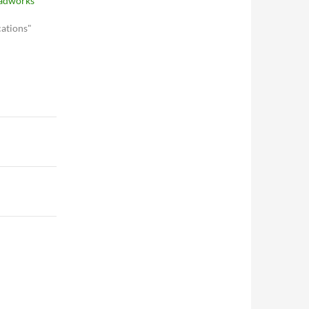
eadworks
ations"