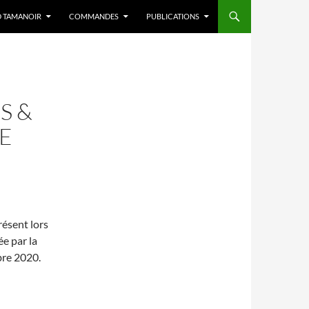
D TAMANOIR
COMMANDES
PUBLICATIONS
S &
E
présent lors
e par la
bre 2020.