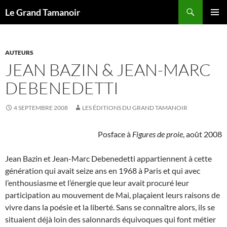
Recherche
Le Grand Tamanoir
ALLER
MENU
AU
PRINCI
CONTENU
AUTEURS
JEAN BAZIN & JEAN-MARC
DEBENEDETTI
4 SEPTEMBRE 2008
LES ÉDITIONS DU GRAND TAMANOIR
Posface à
Figures de proie
, août 2008
Jean Bazin et Jean-Marc Debenedetti appartiennent à cette
génération qui avait seize ans en 1968 à Paris et qui avec
l’enthousiasme et l’énergie que leur avait procuré leur
participation au mouvement de Mai, plaçaient leurs raisons de
vivre dans la poésie et la liberté. Sans se connaître alors, ils se
situaient déjà loin des salonnards équivoques qui font métier