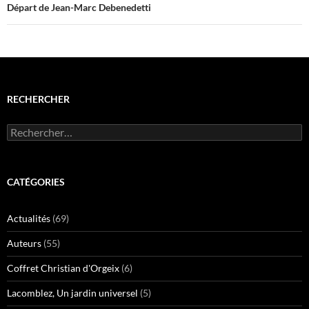
Départ de Jean-Marc Debenedetti
e
l
f
e
e
f
n
e
ê
n
t
ê
r
t
e
r
)
e
)
RECHERCHER
Rechercher :
CATÉGORIES
Actualités
(69)
Auteurs
(55)
Coffret Christian d'Orgeix
(6)
Lacomblez, Un jardin universel
(5)