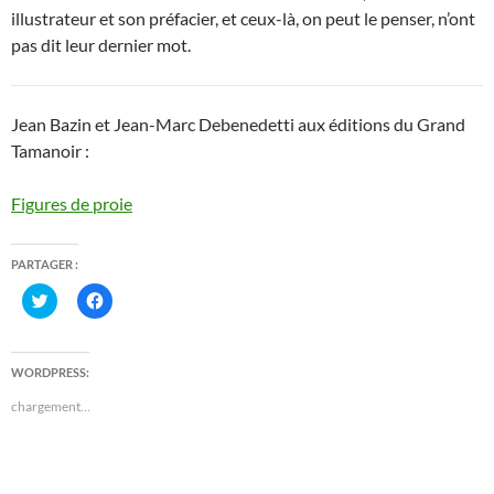
illustrateur et son préfacier, et ceux-là, on peut le penser, n’ont
pas dit leur dernier mot.
Jean Bazin et Jean-Marc Debenedetti aux éditions du Grand
Tamanoir :
Figures de proie
PARTAGER :
C
C
l
l
i
i
q
q
u
u
e
e
WORDPRESS:
z
z
p
p
chargement…
o
o
u
u
r
r
p
p
a
a
r
r