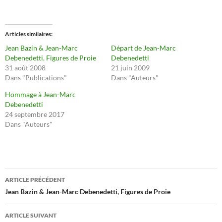
t
t
a
a
g
g
e
e
r
r
s
s
Articles similaires
u
u
r
r
Jean Bazin & Jean-Marc
Départ de Jean-Marc
T
F
Debenedetti, Figures de Proie
Debenedetti
w
a
i
c
31 août 2008
21 juin 2009
t
e
Dans "Publications"
Dans "Auteurs"
t
b
e
o
r
o
Hommage à Jean-Marc
(
k
Debenedetti
o
(
u
o
24 septembre 2017
v
u
Dans "Auteurs"
r
v
e
r
d
e
a
d
n
a
s
n
u
s
n
u
Navigation
e
n
ARTICLE PRÉCÉDENT
n
e
o
n
des
Jean Bazin & Jean-Marc Debenedetti, Figures de Proie
u
o
v
u
articles
e
v
l
e
ARTICLE SUIVANT
l
l