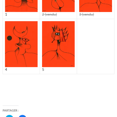
1
2 (vendu)
3 (vendu)
4
5
PARTAGER :