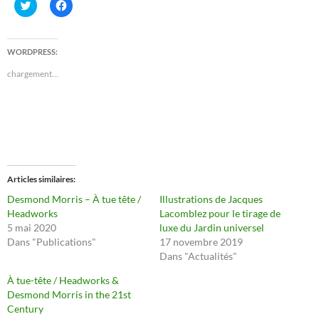
C
C
l
l
i
i
q
q
u
u
e
e
WORDPRESS:
z
z
p
p
chargement…
o
o
u
u
r
r
p
p
a
a
r
r
t
t
a
a
g
g
e
e
r
r
s
s
Articles similaires
u
u
r
r
Desmond Morris – À tue tête /
Illustrations de Jacques
T
F
Headworks
Lacomblez pour le tirage de
w
a
i
c
5 mai 2020
luxe du Jardin universel
t
e
Dans "Publications"
17 novembre 2019
t
b
e
o
Dans "Actualités"
r
o
(
k
À tue-tête / Headworks &
o
(
u
o
Desmond Morris in the 21st
v
u
Century
r
v
e
r