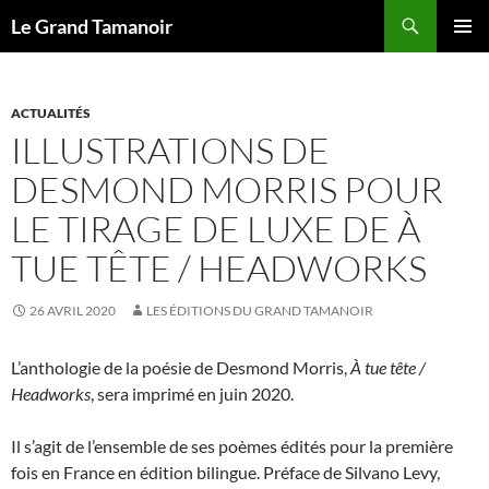
Recherche
Le Grand Tamanoir
ALLER
MENU
AU
PRINCI
CONTENU
ACTUALITÉS
ILLUSTRATIONS DE
DESMOND MORRIS POUR
LE TIRAGE DE LUXE DE À
TUE TÊTE / HEADWORKS
26 AVRIL 2020
LES ÉDITIONS DU GRAND TAMANOIR
L’anthologie de la poésie de Desmond Morris,
À tue tête /
Headworks
, sera imprimé en juin 2020.
Il s’agit de l’ensemble de ses poèmes édités pour la première
fois en France en édition bilingue. Préface de Silvano Levy,