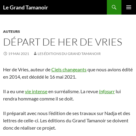
Recherche
Le Grand Tamanoir
ALLER
MENU
AU
PRINCI
CONTENU
AUTEURS
DÉPART DE HER DE VRIES
19 MAI 2021
LES ÉDITIONS DU GRAND TAMANOIR
Her de Vries, auteur de
Ciels changeants
que nous avions édité
en 2014, est décédé le 16 mai 2021.
Il a eu une
vie intense
en surréalisme. La revue
Infosurr
lui
rendra hommage comme il se doit.
Il préparait avec nous l’édition de ses travaux sur Nadja et des
lettres de celle-ci. Les éditions du Grand Tamanoir se doivent
donc de réaliser ce projet.