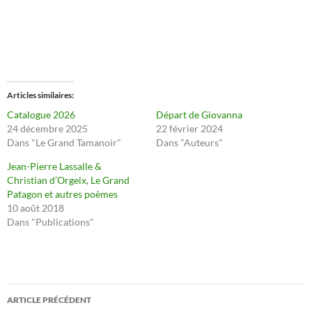
u
u
r
r
p
p
a
a
r
r
t
t
a
a
g
g
e
e
r
r
s
s
Articles similaires
u
u
r
r
Catalogue 2026
Départ de Giovanna
T
F
24 décembre 2025
22 février 2024
w
a
i
c
Dans "Le Grand Tamanoir"
Dans "Auteurs"
t
e
t
b
Jean-Pierre Lassalle &
e
o
r
o
Christian d’Orgeix, Le Grand
(
k
Patagon et autres poèmes
o
(
u
o
10 août 2018
v
u
Dans "Publications"
r
v
e
r
d
e
a
d
n
a
s
n
u
s
n
u
Navigation
e
n
ARTICLE PRÉCÉDENT
n
e