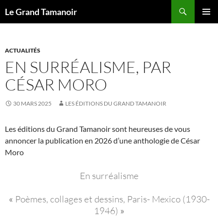
Recherche
Le Grand Tamanoir
ALLER
MENU
AU
PRINCI
CONTENU
ACTUALITÉS
EN SURRÉALISME, PAR
CÉSAR MORO
30 MARS 2025
LES ÉDITIONS DU GRAND TAMANOIR
Les éditions du Grand Tamanoir sont heureuses de vous
annoncer la publication en 2026 d’une anthologie de César
Moro
En surréalisme
«
Poèmes, collages et dessins,
Paris- Mexico (1930-
1946)
»