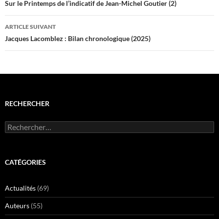
o
n
des
Sur le Printemps de l’indicatif de Jean-Michel Goutier (2)
u
o
v
u
articles
e
v
l
e
ARTICLE SUIVANT
l
l
Jacques Lacomblez : Bilan chronologique (2025)
e
l
f
e
e
f
n
e
ê
n
t
ê
r
t
e
r
)
e
)
RECHERCHER
Rechercher :
CATÉGORIES
Actualités
(69)
Auteurs
(55)