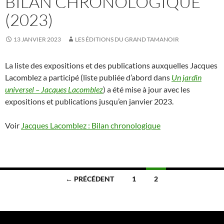
BILAN CHRONOLOGIQUE
(2023)
13 JANVIER 2023
LES ÉDITIONS DU GRAND TAMANOIR
La liste des expositions et des publications auxquelles Jacques
Lacomblez a participé (liste publiée d’abord dans
Un jardin
universel – Jacques Lacomblez
) a été mise à jour avec les
expositions et publications jusqu’en janvier 2023.
Voir
Jacques Lacomblez : Bilan chronologique
Navigation
← PRÉCÉDENT
1
2
des
articles