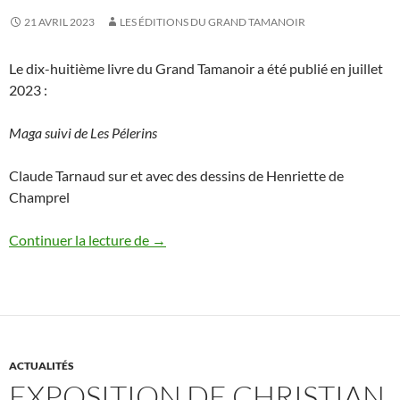
21 AVRIL 2023
LES ÉDITIONS DU GRAND TAMANOIR
Le dix-huitième livre du Grand Tamanoir a été publié en juillet
2023 :
Maga suivi de Les Pélerins
Claude Tarnaud sur et avec des dessins de Henriette de
Champrel
Claude Tarnaud / Henriette de Champrel,
Continuer la lecture de
→
ACTUALITÉS
EXPOSITION DE CHRISTIAN