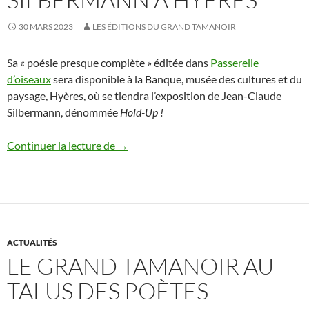
30 MARS 2023
LES ÉDITIONS DU GRAND TAMANOIR
Sa « poésie presque complète » éditée dans
Passerelle
d’oiseaux
sera disponible à la Banque, musée des cultures et du
paysage, Hyères, où se tiendra l’exposition de Jean-Claude
Silbermann, dénommée
Hold-Up !
Jean-Claude SIlbermann à Hyères
Continuer la lecture de
→
ACTUALITÉS
LE GRAND TAMANOIR AU
TALUS DES POÈTES