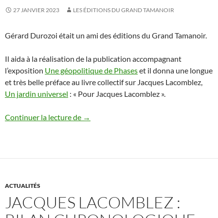
27 JANVIER 2023
LES ÉDITIONS DU GRAND TAMANOIR
Gérard Durozoi était un ami des éditions du Grand Tamanoir.
Il aida à la réalisation de la publication accompagnant
l’exposition
Une géopolitique de Phases
et il donna une longue
et très belle préface au livre collectif sur Jacques Lacomblez,
Un jardin universel
: « Pour Jacques Lacomblez ».
Départ de Gérard Durozoi
Continuer la lecture de
→
ACTUALITÉS
JACQUES LACOMBLEZ :