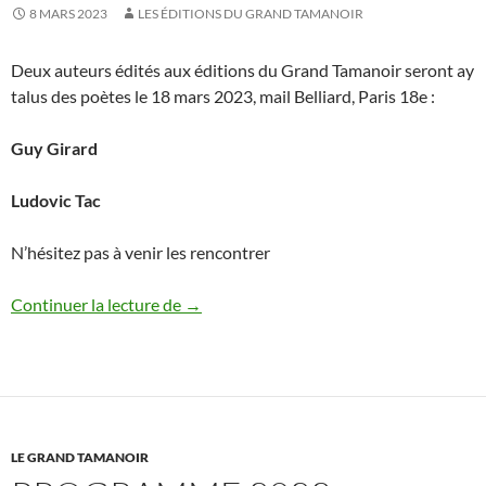
8 MARS 2023
LES ÉDITIONS DU GRAND TAMANOIR
Deux auteurs édités aux éditions du Grand Tamanoir seront ay
talus des poètes le 18 mars 2023, mail Belliard, Paris 18e :
Guy Girard
Ludovic Tac
N’hésitez pas à venir les rencontrer
Le Grand Tamanoir au Talus des poètes
Continuer la lecture de
→
LE GRAND TAMANOIR