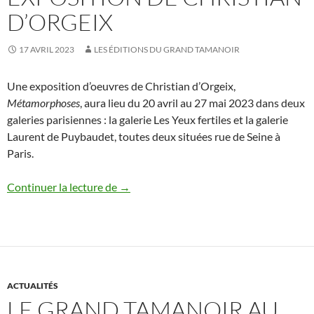
D’ORGEIX
17 AVRIL 2023
LES ÉDITIONS DU GRAND TAMANOIR
Une exposition d’oeuvres de Christian d’Orgeix,
Métamorphoses
, aura lieu du 20 avril au 27 mai 2023 dans deux
galeries parisiennes : la galerie Les Yeux fertiles et la galerie
Laurent de Puybaudet, toutes deux situées rue de Seine à
Paris.
Exposition de Christian d’Orgeix
Continuer la lecture de
→
ACTUALITÉS
LE GRAND TAMANOIR AU