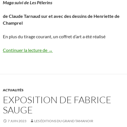
Maga suivi de Les Pélerins
de Claude Tarnaud sur et avec des dessins de Henriette de
Champrel
En plus du tirage courant, un coffret d’art a été réalisé
Tarnaud / Champrel, Maga suivi de Les Pél
Continuer la lecture de
→
ACTUALITÉS
EXPOSITION DE FABRICE
SAUGE
7 JUIN 2023
LES ÉDITIONS DU GRAND TAMANOIR